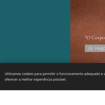
"
O Corpo,
Dr. Hug
Osteopa
Utilizamos cookies para permitir o funcionamento adequado e a
Desenvolvido por
Webnode
oferecer a melhor experiência possível.
Cookies