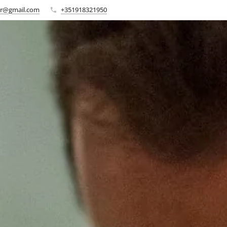
er@gmail.com
+351918321950