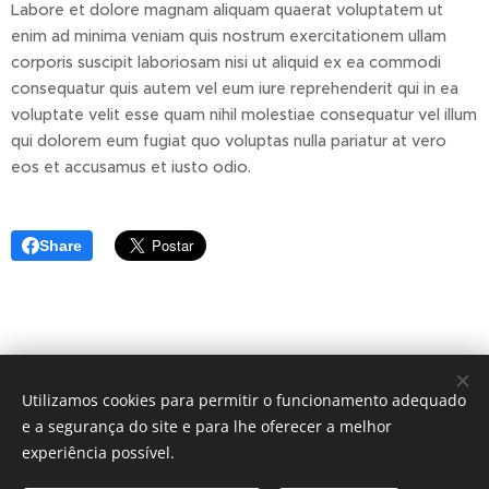
Labore et dolore magnam aliquam quaerat voluptatem ut
enim ad minima veniam quis nostrum exercitationem ullam
corporis suscipit laboriosam nisi ut aliquid ex ea commodi
consequatur quis autem vel eum iure reprehenderit qui in ea
voluptate velit esse quam nihil molestiae consequatur vel illum
qui dolorem eum fugiat quo voluptas nulla pariatur at vero
eos et accusamus et iusto odio.
Share
Utilizamos cookies para permitir o funcionamento adequado
e a segurança do site e para lhe oferecer a melhor
experiência possível.